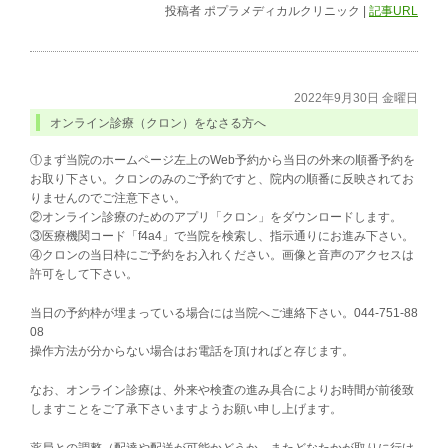
投稿者
ポプラメディカルクリニック
|
記事URL
2022年9月30日 金曜日
オンライン診療（クロン）をなさる方へ
①まず当院のホームページ左上のWeb予約から当日の外来の順番予約を
お取り下さい。クロンのみのご予約ですと、院内の順番に反映されてお
りませんのでご注意下さい。
②オンライン診療のためのアプリ「クロン」をダウンロードします。
③医療機関コード「f4a4」で当院を検索し、指示通りにお進み下さい。
④クロンの当日枠にご予約をお入れください。画像と音声のアクセスは
許可をして下さい。
当日の予約枠が埋まっている場合には当院へご連絡下さい。044-751-88
08
操作方法が分からない場合はお電話を頂ければと存じます。
なお、オンライン診療は、外来や検査の進み具合によりお時間が前後致
しますことをご了承下さいますようお願い申し上げます。