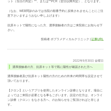
ット（当日の判定）**、または**PCR（翌日以降判定）、となります。
（なお、WEB問診のみでは当院の順番予約に反映されませんことにご注
意下さいますようおない申し上げます）
抗原キットで陽性になった方、濃厚接触者の方はご来院前にお知らせ下
さい。
投稿者
ポプラメディカルクリニック
|
記事URL
2022年9月30日 金曜日
濃厚接触者の方、抗原キット等で既に陽性が確認された方へ
濃厚接触者及び抗原キット陽性の方のための外来の時間帯を設定させて
頂いております。
【クロン】というアプリを使用したオンライン診療となります。場合に
よってはご来院が必要となる事もございます。設定の仕方は、オンライ
ン診療（クロン）をなさる方へ、のお知らせをご覧頂ければと存じま
す。