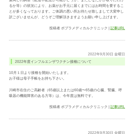
薬局との調整（配達や配送が可能かどうか、またどなたかが取りに行け
るか等）の状況により、お薬がお手元に届くまでにはお時間を要するこ
とが多くなっております。ご体調の悪い所お待たせ致しまして大変申し
訳ございませんが、どうぞご理解頂きますようお願い申し上げます。
投稿者
ポプラメディカルクリニック
|
記事URL
2022年9月30日 金曜日
2022年度インフルエンザワクチン接種について
10月１日より接種を開始いたします。
お子様は母子手帳をお持ち下さい。
川崎市在住のご高齢者（65歳以上または60歳〜65歳の心臓、腎臓、呼
吸器の機能障害のある方等）は、今年度は無料です。
投稿者
ポプラメディカルクリニック
|
記事URL
2022年9月30日 金曜日